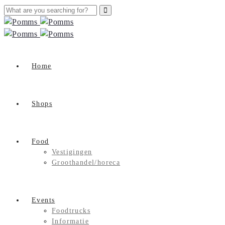
Home
Shops
Food
Vestigingen
Groothandel/horeca
Events
Foodtrucks
Informatie